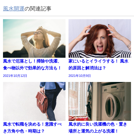
風水開運
の関連記事
風水で厄落とし！掃除や洗濯、
家にいるとイライラする！ 風水
食べ物以外で効果的な方法も！
的原因と解消法は？
2021年10月12日
2021年10月9日
風水で転職を決める！意識すべ
風水的に良い洗濯機の色・置き
き方角や色・時期は？
場所と運気の上がる洗濯！