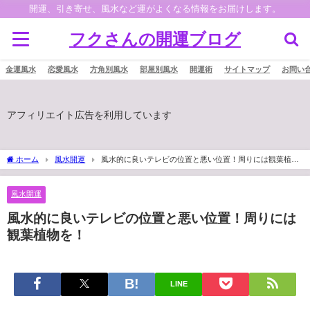
開運、引き寄せ、風水など運がよくなる情報をお届けします。
フクさんの開運ブログ
金運風水
恋愛風水
方角別風水
部屋別風水
開運術
サイトマップ
お問い
アフィリエイト広告を利用しています
ホーム
風水開運
風水的に良いテレビの位置と悪い位置！周りには観葉植物
を！
風水開運
風水的に良いテレビの位置と悪い位置！周りには
観葉植物を！
LINE