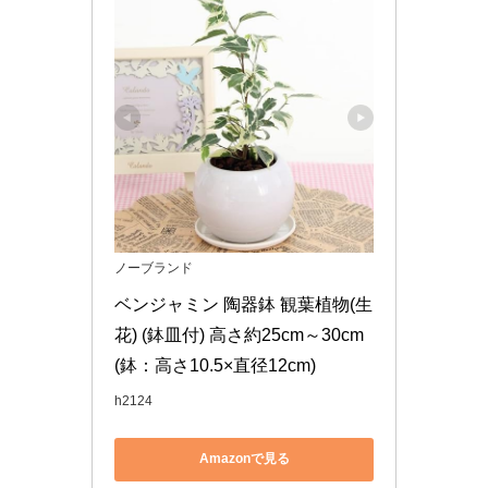
ノーブランド
ベンジャミン 陶器鉢 観葉植物(生
花) (鉢皿付) 高さ約25cm～30cm
(鉢：高さ10.5×直径12cm)
h2124
Amazonで見る