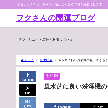
開運、引き寄せ、風水など運がよくなる情報をお届けします。
フクさんの開運ブログ
アフィリエイト広告を利用しています
ホーム
風水開運
風水的に良い洗濯機の色・置き場
風水開運
Facebook
風水的に良い洗濯機の
post
はてブ
Facebook
post