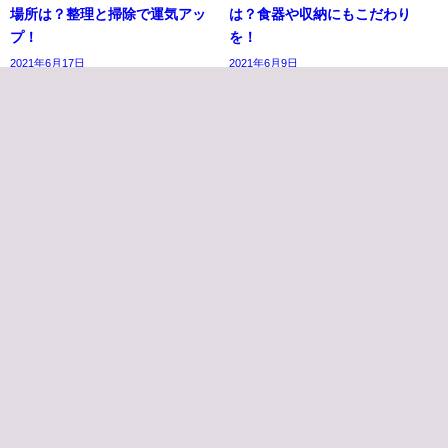
場所は？整理と掃除で運気アッ
は？食器や収納にもこだわり
プ！
を！
2021年6月17日
2021年6月9日
パワーストーンならこちらがおすすめ！