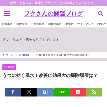
開運、引き寄せ、風水など運がよくなる情報をお届けします。
フクさんの開運ブログ
金運風水
恋愛風水
方角別風水
部屋別風水
開運術
サイトマップ
お問い
アフィリエイト広告を利用しています
ホーム
風水開運
うつに効く風水！改善に効果大の掃除場所は？
風水開運
うつに効く風水！改善に効果大の掃除場所は？
LINE