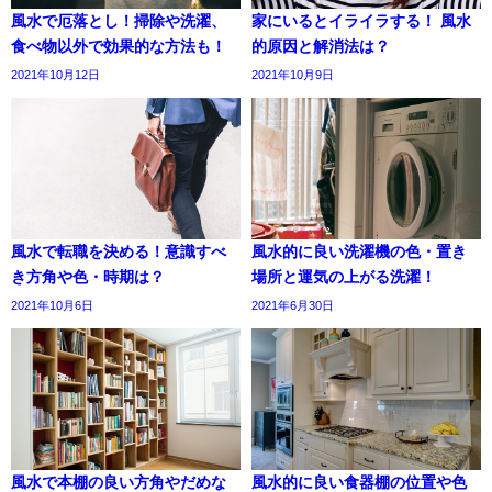
風水で厄落とし！掃除や洗濯、
家にいるとイライラする！ 風水
食べ物以外で効果的な方法も！
的原因と解消法は？
2021年10月12日
2021年10月9日
風水で転職を決める！意識すべ
風水的に良い洗濯機の色・置き
き方角や色・時期は？
場所と運気の上がる洗濯！
2021年10月6日
2021年6月30日
風水で本棚の良い方角やだめな
風水的に良い食器棚の位置や色