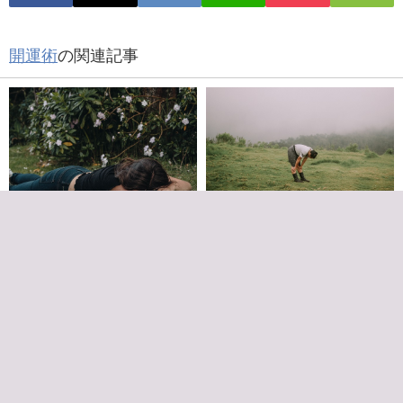
開運術
の関連記事
運気を下げる行動してない？意
うっかり言ってない？運気を下
外にアレもだめだった！
げる言葉には意外なものも！
2021年2月18日
2021年2月17日
金運が良くなる言葉で豊かに！
言うだけで運がよくなる開運言