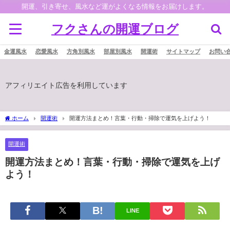
開運、引き寄せ、風水など運がよくなる情報をお届けします。
フクさんの開運ブログ
金運風水
恋愛風水
方角別風水
部屋別風水
開運術
サイトマップ
お問い
アフィリエイト広告を利用しています
ホーム
開運術
開運方法まとめ！言葉・行動・掃除で運気を上げよう！
開運術
開運方法まとめ！言葉・行動・掃除で運気を上げ
よう！
LINE