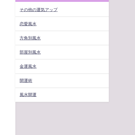
その他の運気アップ
恋愛風水
方角別風水
部屋別風水
金運風水
開運術
風水開運