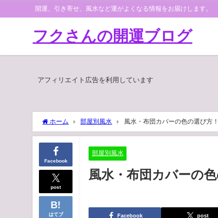
開運、引き寄せ、風水など運がよくなる情報をお届けします。
フクさんの開運ブログ
アフィリエイト広告を利用しています
ホーム
部屋別風水
風水・布団カバーの色の選び方
部屋別風水
Facebook
風水・布団カバーの色
post
はてブ
Facebook
post