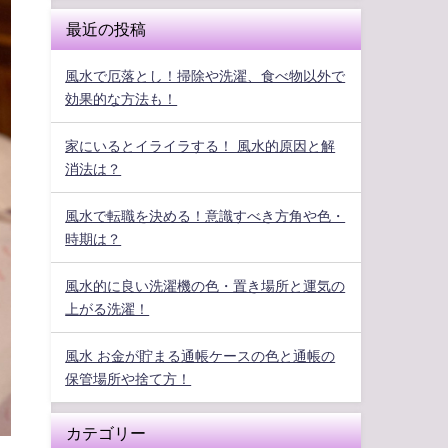
最近の投稿
風水で厄落とし！掃除や洗濯、食べ物以外で
効果的な方法も！
家にいるとイライラする！ 風水的原因と解
消法は？
風水で転職を決める！意識すべき方角や色・
時期は？
風水的に良い洗濯機の色・置き場所と運気の
上がる洗濯！
風水 お金が貯まる通帳ケースの色と通帳の
保管場所や捨て方！
カテゴリー