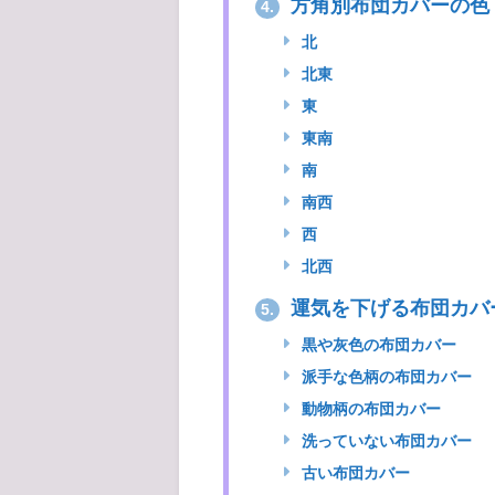
方角別布団カバーの色
4.
北
北東
東
東南
南
南西
西
北西
運気を下げる布団カバ
5.
黒や灰色の布団カバー
派手な色柄の布団カバー
動物柄の布団カバー
洗っていない布団カバー
古い布団カバー