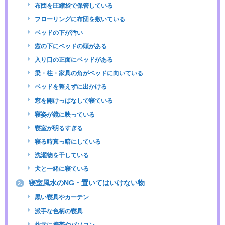
布団を圧縮袋で保管している
フローリングに布団を敷いている
ベッドの下が汚い
窓の下にベッドの頭がある
入り口の正面にベッドがある
梁・柱・家具の角がベッドに向いている
ベッドを整えずに出かける
窓を開けっぱなしで寝ている
寝姿が鏡に映っている
寝室が明るすぎる
寝る時真っ暗にしている
洗濯物を干している
犬と一緒に寝ている
寝室風水のNG・置いてはいけない物
2.
黒い寝具やカーテン
派手な色柄の寝具
枕元に携帯やパソコン