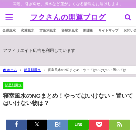
開運、引き寄せ、風水など運がよくなる情報をお届けします。
フクさんの開運ブログ
金運風水
恋愛風水
方角別風水
部屋別風水
開運術
サイトマップ
お問い
アフィリエイト広告を利用しています
ホーム
部屋別風水
寝室風水のNGまとめ！やってはいけない・置いてはい
けない物は？
部屋別風水
寝室風水のNGまとめ！やってはいけない・置いて
はいけない物は？
LINE