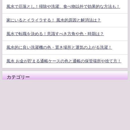
風水で厄落とし！掃除や洗濯、食べ物以外で効果的な方法も！
家にいるとイライラする！ 風水的原因と解消法は？
風水で転職を決める！意識すべき方角や色・時期は？
風水的に良い洗濯機の色・置き場所と運気の上がる洗濯！
風水 お金が貯まる通帳ケースの色と通帳の保管場所や捨て方！
カテゴリー
その他の運気アップ
恋愛風水
方角別風水