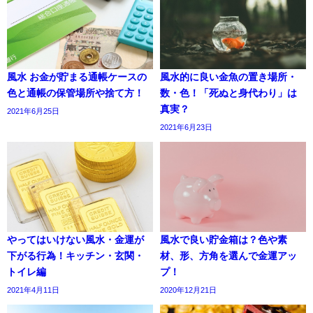
風水 お金が貯まる通帳ケースの
風水的に良い金魚の置き場所・
色と通帳の保管場所や捨て方！
数・色！「死ぬと身代わり」は
真実？
2021年6月25日
2021年6月23日
やってはいけない風水・金運が
風水で良い貯金箱は？色や素
下がる行為！キッチン・玄関・
材、形、方角を選んで金運アッ
トイレ編
プ！
2021年4月11日
2020年12月21日