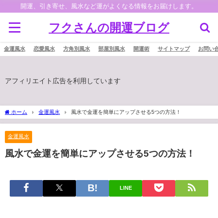
開運、引き寄せ、風水など運がよくなる情報をお届けします。
フクさんの開運ブログ
金運風水
恋愛風水
方角別風水
部屋別風水
開運術
サイトマップ
お問い
アフィリエイト広告を利用しています
ホーム
金運風水
風水で金運を簡単にアップさせる5つの方法！
金運風水
風水で金運を簡単にアップさせる5つの方法！
LINE