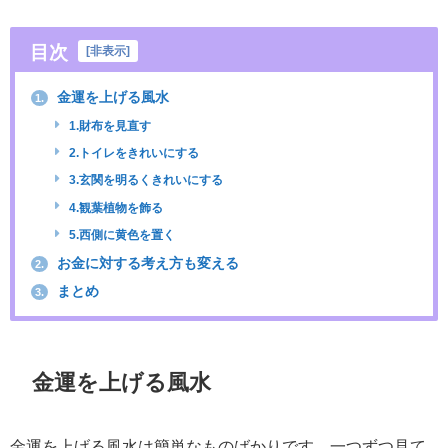
目次
[
非表示
]
金運を上げる風水
1.
1.財布を見直す
2.トイレをきれいにする
3.玄関を明るくきれいにする
4.観葉植物を飾る
5.西側に黄色を置く
お金に対する考え方も変える
2.
まとめ
3.
金運を上げる風水
金運を上げる風水は簡単なものばかりです。一つずつ見て