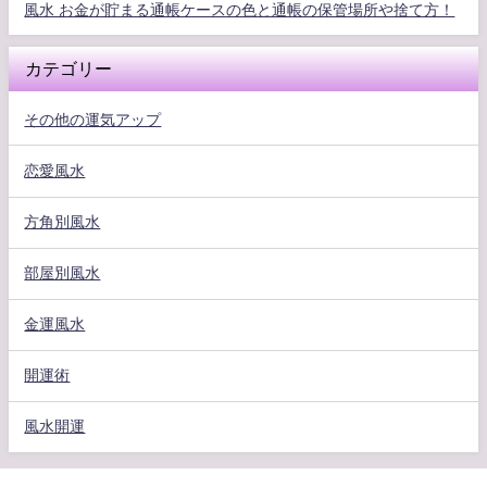
風水 お金が貯まる通帳ケースの色と通帳の保管場所や捨て方！
カテゴリー
その他の運気アップ
恋愛風水
方角別風水
部屋別風水
金運風水
開運術
風水開運