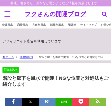
開運、引き寄せ、風水など運がよくなる情報をお届けします。
フクさんの開運ブログ
金運風水
恋愛風水
方角別風水
部屋別風水
開運術
サイトマップ
お問い
アフィリエイト広告を利用しています
ホーム
部屋別風水
階段と廊下を風水で開運！NGな位置と対処法もご紹介
します
部屋別風水
階段と廊下を風水で開運！NGな位置と対処法もご
紹介します
LINE