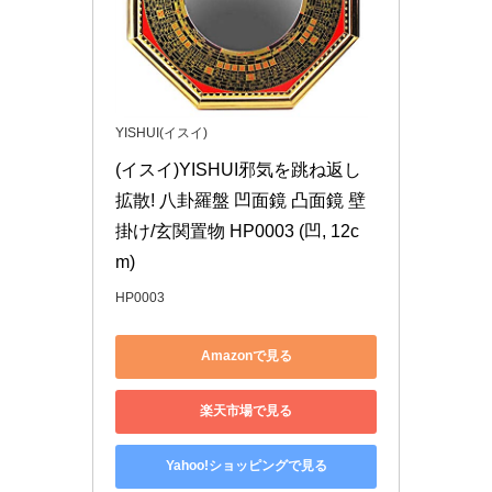
YISHUI(イスイ)
(イスイ)YISHUI邪気を跳ね返し
拡散! 八卦羅盤 凹面鏡 凸面鏡 壁
掛け/玄関置物 HP0003 (凹, 12c
m)
HP0003
Amazonで見る
楽天市場で見る
Yahoo!ショッピングで見る