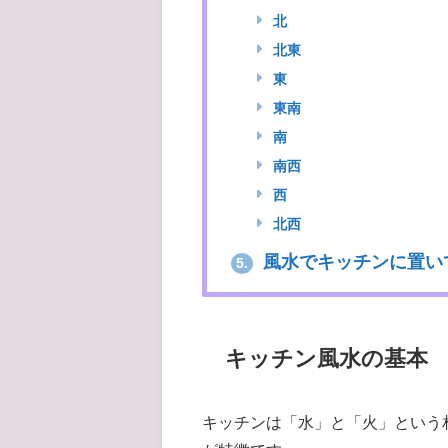
北
北東
東
東南
南
南西
西
北西
風水でキッチンに置い
5.
キッチン風水の基本
キッチンは「水」と「火」という