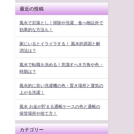
最近の投稿
風水で厄落とし！掃除や洗濯、食べ物以外で
効果的な方法も！
家にいるとイライラする！ 風水的原因と解
消法は？
風水で転職を決める！意識すべき方角や色・
時期は？
風水的に良い洗濯機の色・置き場所と運気の
上がる洗濯！
風水 お金が貯まる通帳ケースの色と通帳の
保管場所や捨て方！
カテゴリー