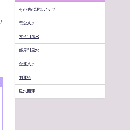
その他の運気アップ
リ
恋愛風水
方角別風水
部屋別風水
金運風水
開運術
風水開運